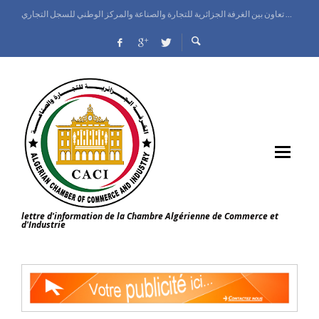
اتفاق تعاون بين الغرفة الجزائرية للتجارة والصناعة والمركز الوطني للسجل التجاري
الغرفة الجزائرية للتجارة والصناعة تنظم يوم إعلامي حول الملكية الصناعية على الصعيد الدولي
معرض الجزائر الدولي ينطلق بقصر المعارض وإسبانيا ضيف شرف الطبعة
وزيرة التجارة الداخلية وضبط السوق الوطنية تعاين تقدم البرامج التطويرية للمركز الوطني للسجل التجاري
lettre d'information de la Chambre Algérienne de Commerce et
d'Industrie