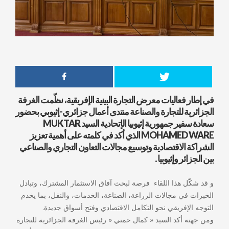
في إطار فعاليات معرض التجارة البينية الإفريقية، نظّمت الغرفة
الجزائرية للتجارة والصناعة منتدى أعمال جزائري-إثيوبي بحضور
سعادة سفير جمهورية إثيوبيا الإتحادية السيد MUKTAR
MOHAMED WARE الذي أكد في كلمته على أهمية تعزيز
الشراكة الاقتصادية وتوسيع مجالات التعاون التجاري والصناعي
بين الجزائر وإثيوبيا .
و قد شكّل هذا اللقاء فرصة لبحث آفاق الاستثمار المشترك، وتبادل
الخبرات في مجالات الزراعة، الصناعة، الخدمات، والنقل، بما يخدم
التوجه الإفريقي نحو التكامل الاقتصادي وفتح أسواق جديدة.
ومن جهته أكد السيد « كمال حمني « رئيس الغرفة الجزائرية للتجارة