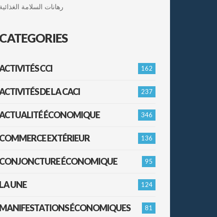
رهانات السلامة الغذائية
CATEGORIES
ACTIVITÉS CCI
162
ACTIVITÉS DE LA CACI
237
ACTUALITÉ ÉCONOMIQUE
346
COMMERCE EXTÉRIEUR
136
CONJONCTURE ÉCONOMIQUE
95
LA UNE
124
MANIFESTATIONS ÉCONOMIQUES
81