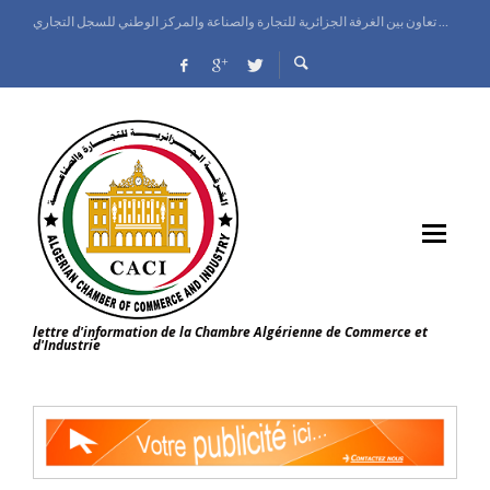
اتفاق تعاون بين الغرفة الجزائرية للتجارة والصناعة والمركز الوطني للسجل التجاري
الغرفة الجزائرية للتجارة والصناعة تنظم يوم إعلامي حول الملكية الصناعية على الصعيد الدولي
معرض الجزائر الدولي ينطلق بقصر المعارض وإسبانيا ضيف شرف الطبعة
وزيرة التجارة الداخلية وضبط السوق الوطنية تعاين تقدم البرامج التطويرية للمركز الوطني للسجل التجاري
lettre d'information de la Chambre Algérienne de Commerce et
d'Industrie