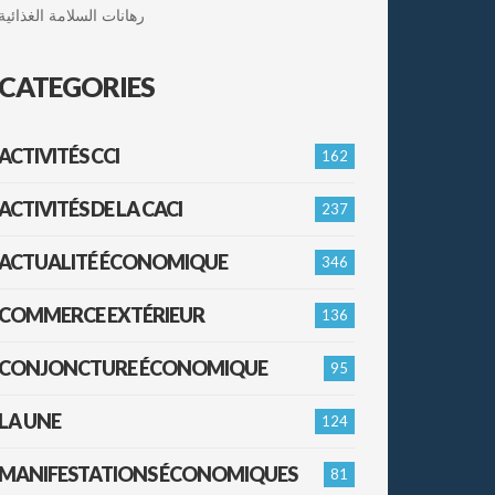
رهانات السلامة الغذائية
CATEGORIES
ACTIVITÉS CCI
162
ACTIVITÉS DE LA CACI
237
ACTUALITÉ ÉCONOMIQUE
346
COMMERCE EXTÉRIEUR
136
CONJONCTURE ÉCONOMIQUE
95
LA UNE
124
MANIFESTATIONS ÉCONOMIQUES
81