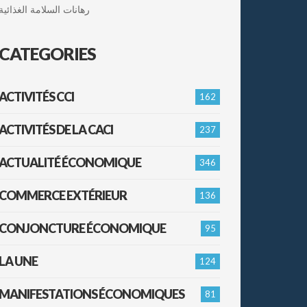
رهانات السلامة الغذائية
CATEGORIES
ACTIVITÉS CCI
162
ACTIVITÉS DE LA CACI
237
ACTUALITÉ ÉCONOMIQUE
346
COMMERCE EXTÉRIEUR
136
CONJONCTURE ÉCONOMIQUE
95
LA UNE
124
MANIFESTATIONS ÉCONOMIQUES
81