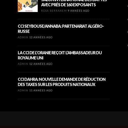
AVEC PRÉS DE 160 EXPOSANTS
ROSA BERRANEM
9 ANNÉES AGO
CCI SEYBOUSE/ANNABA: PARTENARIAT ALGÉRO-
RUSSE
ADMIN
12 ANNÉES AGO
LA CCI DE L’ORANIE REÇOIT L’AMBASSADEUR DU
ROYAUME UNI
ADMIN
12 ANNÉES AGO
CCI DAHRA: NOUVELLE DEMANDE DE RÉDUCTION
DES TAXES SUR LES PRODUITS NATIONAUX
ADMIN
11 ANNÉES AGO