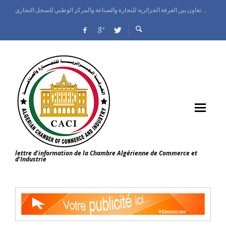
الغرفة الجزائرية للتجارة والصناعة تنظم يوم إعلامي حول الملكية الصناعية على الصعيد الدولي
معرض الجزائر الدولي ينطلق بقصر المعارض وإسبانيا ضيف شرف الطبعة
وزيرة التجارة الداخلية وضبط السوق الوطنية تعاين تقدم البرامج التطويرية للمركز الوطني للسجل التجاري
اتفاق تعاون بين الغرفة الجزائرية للتجارة والصناعة والمركز الوطني للسجل التجاري
lettre d'information de la Chambre Algérienne de Commerce et
d'Industrie