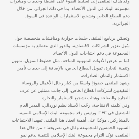
وقد هدف الملتقى إلى تسليط الضوء على أنشطة وخدمات ومبادرات
مجموعة البنك في الدول الأعضاء، بما في ذلك الجزائر، من خلال
دعم القطاع الخاص وتشجيع الاستثمارات الواعدة في السوق
الجزائرية.
وتضمّن برنامج الملتقى جلسات حوارية ومناقشات متخصصة حول
سُبل تعزيز الشراكات الاقتصادية، والدور الذي تضطلع به مؤسسات
المجموعة في دعم احتياجات الدول الأعضاء.
كما تم عرض الأدوات التمويلية المتاحة، مثل خطوط التمويل، تمويل
وتنمية التجارة، تمويل القطاع الخاص، بالإضافة إلى خدمات تأمين
الاستثمار وائتمان الصادرات.
وشهد الملتقى حضورًا واسعًا من كبار رجال الأعمال والرؤساء
التنفيذيين لشركات القطاع الخاص، إلى جانب ممثلين عن غرف
التجارة والصناعة وهيئات تشجيع الاستثمار والتجارة.
وفي كلمته الافتتاحية، رحّب الأستاذ نظيم نوردالي، المدير العام
للتشغيل في ITFC ورئيس وفد مجموعة البنك الإسلامي للتنمية،
بالمشاركين، مؤكدًا على أهمية انعقاد هذا الملتقى تمهيدا للاجتماعات
السنوية الخمسين للمجموعة وقال في تصريحه: « من خلال هذا
الملتقى، نؤكد التزام مجموعة البنك الإسلامي للتنمية بدعم نمو