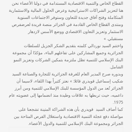
القطاع الخاص والتنمية الاقتصادية المستدامة في دولنا الأعضاء نحن
هنا لتعزيز الشراكات الاستراتيجية وعرض الحلول المالية والاستثمارية
المتكاملة وفتح آفاق جديدة للتعاون وستوفر الاجتماعات السنوية
ومنتدى القطاع الخاص القادمة في الجزائر منصة فريدة لعرضفرص
الاستثمار وتعزيز التعاون الاقتصادي ووضع الأسس لازدهار
مستقبلي. »
واختتم السيد نوردالي كلمته بتقديم الشكر الجزيل للسلطات
الجزائرية وجميع المشاركين على تفاعلهم البناء، مؤكدًا أن مجموعة
البنك الإسلامي للتنمية تظل ملتزمة بتمكين الشركات وتعزيز النمو
الشامل.
وبدوره صرح المدير العام للغرفة الجزائرية للتجارة والصناعة السيد
شكيب إسماعيل قويدري
قائلا: » نعتز كثيراً بهذا اللقاء، لاسيما أن
الجزائر تُعد من الدول المؤسسة للبنك الإسلامي للتنمية ومن أبرز
داعميه، حيث تربطها به علاقات وطيدة منذ انضمامها إلى عضويته عام
1975.
كما أضاف السيد
قويدري
بأن هذه الشراكة المتينة تشجعنا على
مواصلة دفع عجلة التنمية الاقتصادية واستغلال الفرص المتاحة بين
الجزائر ومجموعة البنك الإسلامي للتنمية والدول الأعضاء.