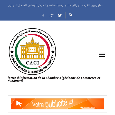
الغرفة الجزائرية للتجارة والصناعة تنظم يوم إعلامي حول الملكية الصناعية على الصعيد الدولي
معرض الجزائر الدولي ينطلق بقصر المعارض وإسبانيا ضيف شرف الطبعة
وزيرة التجارة الداخلية وضبط السوق الوطنية تعاين تقدم البرامج التطويرية للمركز الوطني للسجل التجاري
اتفاق تعاون بين الغرفة الجزائرية للتجارة والصناعة والمركز الوطني للسجل التجاري
lettre d'information de la Chambre Algérienne de Commerce et
d'Industrie