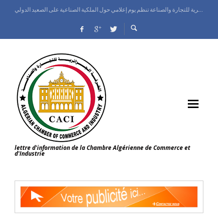
الغرفة الجزائرية للتجارة والصناعة تنظم يوم إعلامي حول الملكية الصناعية على الصعيد الدولي
معرض الجزائر الدولي ينطلق بقصر المعارض وإسبانيا ضيف شرف الطبعة
وزيرة التجارة الداخلية وضبط السوق الوطنية تعاين تقدم البرامج التطويرية للمركز الوطني للسجل التجاري
اتفاق تعاون بين الغرفة الجزائرية للتجارة والصناعة والمركز الوطني للسجل التجاري
lettre d'information de la Chambre Algérienne de Commerce et
d'Industrie