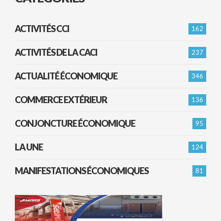
ACTIVITÉS CCI
162
ACTIVITÉS DE LA CACI
237
ACTUALITÉ ÉCONOMIQUE
346
COMMERCE EXTÉRIEUR
136
CONJONCTURE ÉCONOMIQUE
95
LA UNE
124
MANIFESTATIONS ÉCONOMIQUES
81