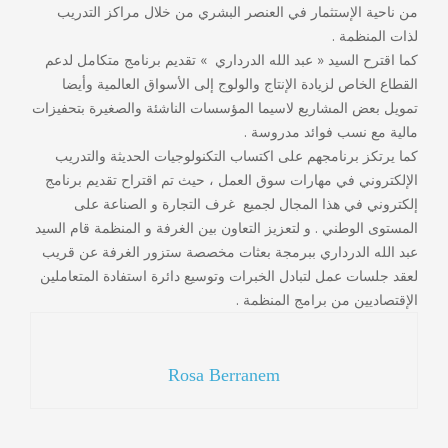
من ناحية الإستثمار في العنصر البشري من خلال مراكز التدريب
لذات
المنظم
ة .
كما اقترح السيد « عبد الله الدرداري » تقديم برنامج متكامل لدعم
القطاع الخاص
لزيادة الإنتاج والولوج إلى الأسواق العالمية وأيضا
تمويل بعض المشاريع لاسيما المؤسسات الناشئة والصغيرة بتحفيزات
مالية مع نسب فوائد مدروسة .
كما يرتكز برنامجهم على اكتساب التكنولوجيات الحديثة والتدريب
الإلكتروني في مهارات سوق العمل ، حيث تم اقتراح تقديم برنامج
إلكتروني في هذا المجال لجميع
غرف التجارة
و الصناعة على
المستوى الوطني . و لتعزيز التعاون بين الغرفة و المنظمة قام السيد
عبد الله الدرداري ببرمجة بعثات مخصصة ستزور الغرفة عن قريب
لعقد جلسات عمل لتبادل الخبرات وتوسيع دائرة استفادة المتعاملين
الإقتصاديين من برامج المنظمة .
Rosa Berranem